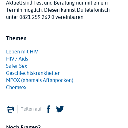
Aktuell sind Test und Beratung nur mit einem
Termin möglich. Diesen kannst Du telefonisch
unter 0821 259 269 0 vereinbaren.
Themen
Leben mit HIV
HIV / Aids
Safer Sex
Geschlechtskrankheiten
MPOX (ehemals Affenpocken)
Chemsex
Drucken
Facebook
Twitter
Teilen auf
Noch Fragen?